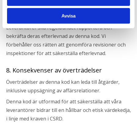
7. Rapportering och övervakning
Avvisa
Leverantörer ska regelbundet rapportera och
bekräfta deras efterlevnad av denna kod. Vi
förbehåller oss rätten att genomföra revisioner och
inspektioner för att säkerställa efterlevnad.
8. Konsekvenser av överträdelser
Överträdelser av denna kod kan leda till åtgärder,
inklusive uppsägning av affärsrelationer.
Denna kod är utformad för att säkerställa att våra
leverantörer bidrar till en hållbar och etisk värdekedja,
i linje med kraven i CSRD.