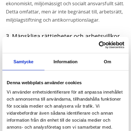
ekonomiskt, miljömässigt och socialt ansvarsfullt sätt.
Detta omfattar, men är inte begränsat till, arbetsrätt,
miljölagstiftning och antikorruptionslagar.
3. Mänskliga rättigheter och arbetsvillkor
Leverantörer ska respektera och stödja
internationellt erkända mänskliga rättigheter. De ska
Samtycke
Information
Om
säkerställa rättvisa arbetsvillkor, inklusive rimliga
arbetstider, rättvis lön och säkra arbetsförhållanden.
Barnarbete, tvångsarbete och diskriminering i alla
Denna webbplats använder cookies
former är förbjudet.
Vi använder enhetsidentifierare för att anpassa innehållet
och annonserna till användarna, tillhandahålla funktioner
4. Miljöansvar
för sociala medier och analysera vår trafik. Vi
vidarebefordrar även sådana identifierare och annan
Leverantörer ska implementera och upprätthålla
information från din enhet till de sociala medier och
relevant miljöledningssystem för att minimera negativ
annons- och analysföretag som vi samarbetar med.