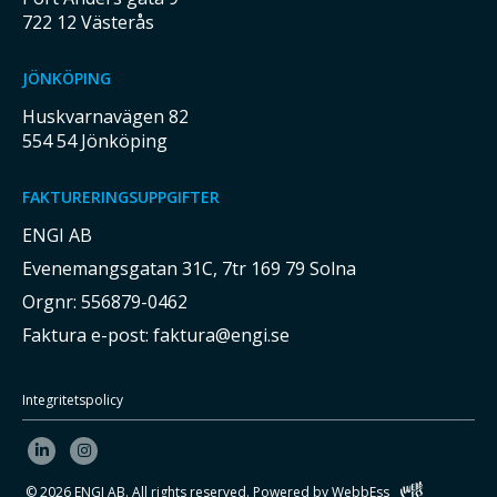
722 12 Västerås
JÖNKÖPING
Huskvarnavägen 82
554 54 Jönköping
FAKTURERINGSUPPGIFTER
ENGI AB
Evenemangsgatan 31C, 7tr 169 79 Solna
Orgnr: 556879-0462
Faktura e-post:
faktura@engi.se
Integritetspolicy
© 2026
ENGI AB. All rights reserved.
Powered by WebbEss