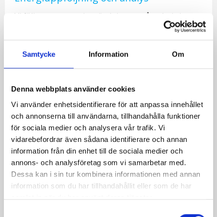
Vi följer upp energianvändningen månadsvis i
fastighetsägarens system, analyserar statistiken
och identifierar avvikelser för att säkerställa att
Samtycke
Information
Om
fastigheten håller rätt energiprestanda.
Denna webbplats använder cookies
Energiövervakning och driftoptimering
Vi använder enhetsidentifierare för att anpassa innehållet
och annonserna till användarna, tillhandahålla funktioner
Vi övervakar styrsystemen löpande, analyserar
för sociala medier och analysera vår trafik. Vi
driftdata och föreslår förbättringar. Regelbundna
vidarebefordrar även sådana identifierare och annan
möten hålls med ansvarig personal för att följa upp
information från din enhet till de sociala medier och
status och åtgärder.
annons- och analysföretag som vi samarbetar med.
Dessa kan i sin tur kombinera informationen med annan
information som du har tillhandahållit eller som de har
samlat in när du har använt deras tjänster.
Platsbesök, underhållsplan och
Samtyckesval