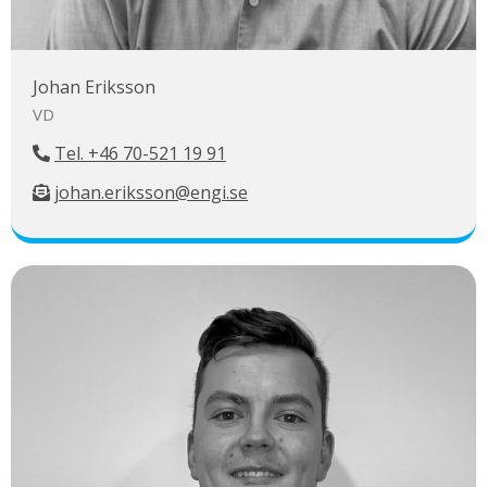
Johan Eriksson
VD
Tel. +46 70-521 19 91
johan.eriksson@engi.se