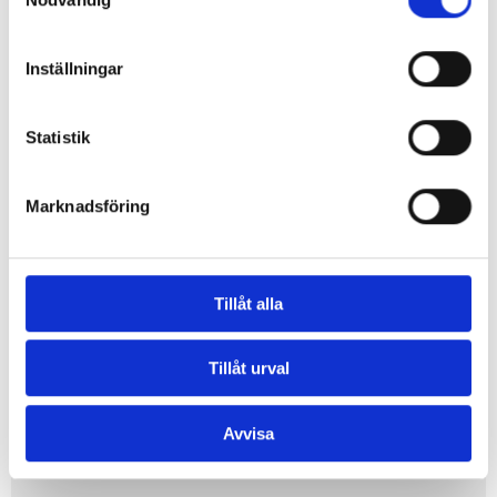
Inställningar
Statistik
Marknadsföring
Tillåt alla
Lisen Sellén
Tillåt urval
HR/Marknad
Tel. +46 70-989 01 10
Avvisa
lisen.sellen@engi.se