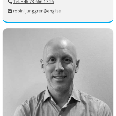
Tel. +46 73-666 17 26
robin.ljunggren@engi.se